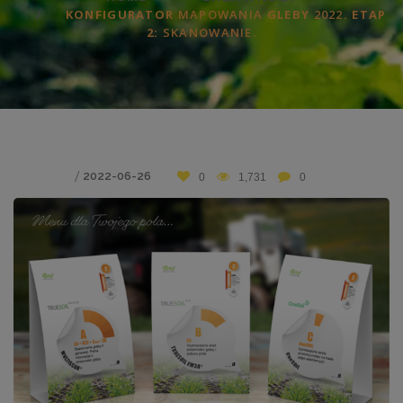
KONFIGURATOR
MAPOWANIA
GLEBY
2022
. ETAP
2:
SKANOWANIE.
/
2022-06-26
0
1,731
0