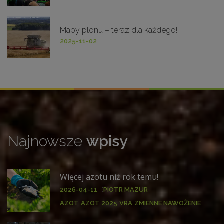
Mapy plonu – teraz dla każdego!
2025-11-02
Najnowsze
wpisy
Więcej azotu niż rok temu!
:
2026-04-11
PIOTR MAZUR
AZOT
AZOT 2025
VRA
ZMIENNE NAWOŻENIE