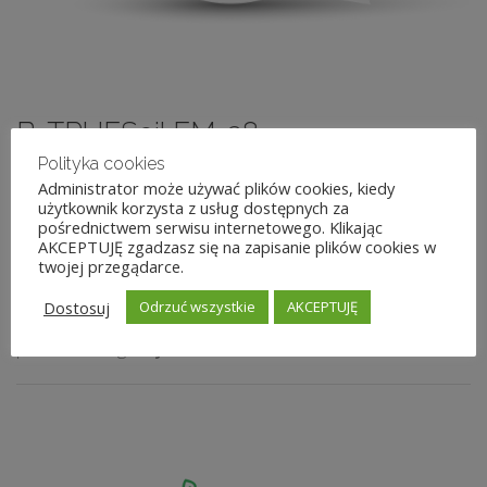
B. TRUESoil EM-38
Polityka cookies
Jako pierwsi w Polsce do palety usług wprowadziliśmy
Administrator może używać plików cookies, kiedy
użytkownik korzysta z usług dostępnych za
mapowanie skanerem glebowym
Geonics EM-38
. Po 15
pośrednictwem serwisu internetowego. Klikając
latach doświadczeń, możemy powiedzieć o sobie, że
AKCEPTUJĘ zgadzasz się na zapisanie plików cookies w
twojej przegądarce.
jesteśmy ekspertami w tej dziedzinie.
Dostosuj
Odrzuć wszystkie
AKCEPTUJĘ
Skaner ten, jest podstawowym narzędziem do szybkiego,
podstawowego
wyznaczania stref
.